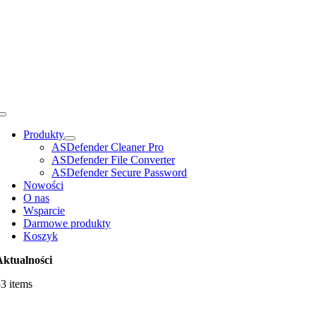
Przejdź
do
zawartości
Toggle
Navigation
Produkty
ASDefender Cleaner Pro
ASDefender File Converter
ASDefender Secure Password
Nowości
O nas
Wsparcie
Darmowe produkty
Koszyk
Aktualności
3 items