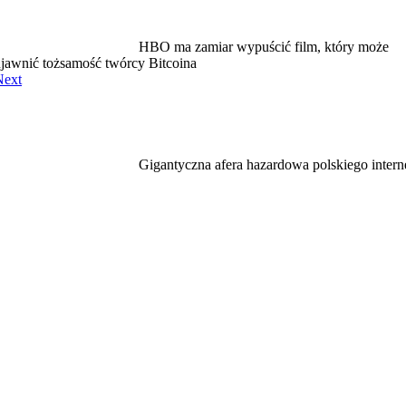
HBO ma zamiar wypuścić film, który może
jawnić tożsamość twórcy Bitcoina
Next
Gigantyczna afera hazardowa polskiego intern