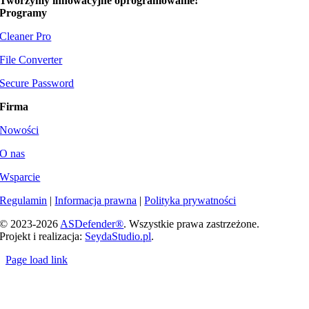
Tworzymy
innowacyjne oprogramowanie!
Programy
Cleaner Pro
File Converter
Secure Password
Firma
Nowości
O nas
Wsparcie
Regulamin
|
Informacja prawna
|
Polityka prywatności
© 2023-
2026
ASDefender®
. Wszystkie prawa zastrzeżone.
Projekt i realizacja:
SeydaStudio.pl
.
Page load link