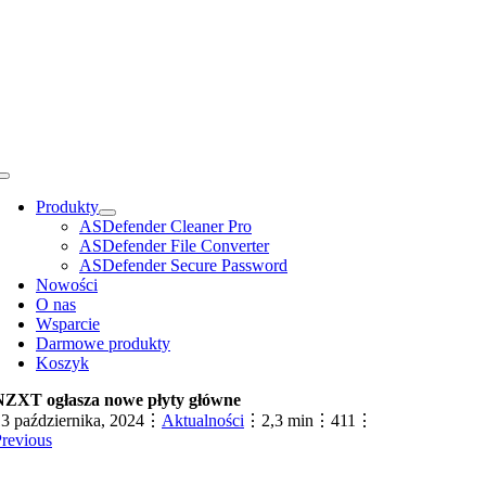
Przejdź
do
zawartości
Toggle
Navigation
Produkty
ASDefender Cleaner Pro
ASDefender File Converter
ASDefender Secure Password
Nowości
O nas
Wsparcie
Darmowe produkty
Koszyk
NZXT ogłasza nowe płyty główne
3 października, 2024
⋮
Aktualności
⋮
2,3 min
⋮
411
⋮
revious