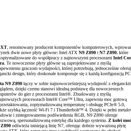
ZXT
, renomowany producent komponentów komputerowych, wprowa
rynek dwie nowe płyty główne: Intel ATX
N9 Z890
i
N7 Z890
, które
zoptymalizowane do współpracy z najnowszymi procesorami
Intel Co
ra
. Te nowoczesne płyty główne są zaprojektowane z myślą
apewnieniu graczom wydajności, której potrzebują, jednocześnie oferu
gancki design, który doskonale komponuje się z każdą konfiguracją PC
yta N9 Z890
łączy w sobie najnowocześniejszą wydajność z elegancki
lądem, dzięki czemu stanowi idealną podstawę dla nowoczesnych
puterów do gier z procesorami Intel®. Zbudowany z myślą
ajnowszych procesorach Intel® Core™ Ultra, zapewnia moc gotową
przetaktowania, zoptymalizowaną temperaturę i obsługę PCIe® 5.0,
akże szybką łączność Wi-Fi 7 i Thunderbolt™ 4. Dzięki w pełni metal
dowie i zintegrowanemu podświetleniu RGB, N9 Z890 oferuje
szwową, spersonalizowaną estetykę dla każdego systemu.
Z kolei mod
 Z890
odświeża istniejącą linię N7, oferując dobrze wyważoną płytę
wną ATX, która zapewnia moc i stabilność wymaganą do obsługi