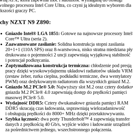
olnego procesora Intel Core Ultra, co czyni ją idealnym wyborem dla
kszości graczy PC.
chy NZXT N9 Z890:
Gniazdo Intel® LGA 1851:
Gotowe na najnowsze procesory Inte
Core™ Ultra (seria 2).
Zaawansowane zasilanie:
Solidna konstrukcja stopni zasilania
20+1+1 (110A SPS) oraz 8-warstwowa, nisko stratna miedziana pły
drukowana o pojemności 2 uncji zapewniają wyjątkową stabilność
i potencjał podkręcania.
Zoptymalizowana konstrukcja termiczna:
chłodzenie pod presją
pracy dzięki wysokowydajnemu układowi radiatorów układu VRM
(zestaw żeber, rurka cieplna, podkładki termiczne, dwa wentylatory
PWM) oraz dedykowanym radiatorom dla wszystkich gniazd M.2.
Gniazdo M.2 PCIe® 5.0:
Najwyższy slot M.2 oraz cztery dodatk
gniazda M.2 PCIe® 4.0 zapewniają dostęp do prędkości pamięci
masowej PCIe® 5.0.
Wydajność DDR5:
Cztery dwukanałowe gniazda pamięci RAM
DDR5 skracają czas ładowania, usprawniają wielozadaniowość
i obsługują prędkości do 8000+ MHz dzięki przetaktowywaniu.
Szybka łączność:
dwa porty Thunderbolt™ 4 zapewniają transfer
danych z prędkością 40 Gb/s, wyjście wideo i ładowanie urządzeń
za pośrednictwem jednego, wszechstronnego połączenia.