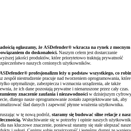
radością ogłaszamy, że ASDefender® wkracza na rynek z mocnym
owiązaniem do doskonałości.
Naszym celem jest dostarczanie
wyższej jakości produktów, które priorytetowo traktują prywatność
ezpieczeństwo naszych cenionych użytkowników.
SDefender® profesjonalizm leży u podstaw wszystkiego, co robi
z zespół niestrudzenie pracuje nad tworzeniem oprogramowania, które
 tylko optymalizuje, zabezpiecza i wzmacnia urządzenia, ale także
ewnia, że ich dane pozostają prywatne i nienaruszone przez cały czas.
umiemy znaczenie zaufania i niezawodności
w dzisiejszym cyfrow
ecie, dlatego nasze oprogramowanie zostało zaprojektowane tak, aby
imalizować ślad danych i zapewnić płynne wrażenia użytkownika.
uszając w tę nową podróż,
staramy się budować silne relacje z nas
łecznością.
Wsłuchiwanie się w potrzeby i opinie naszych użytkowni
dla nas kluczowe znaczenie, ponieważ staramy się stale ulepszać nasze
dukty i usługi. Cenimy sobie przejrzystość i jesteśmy dumni ze wspiera