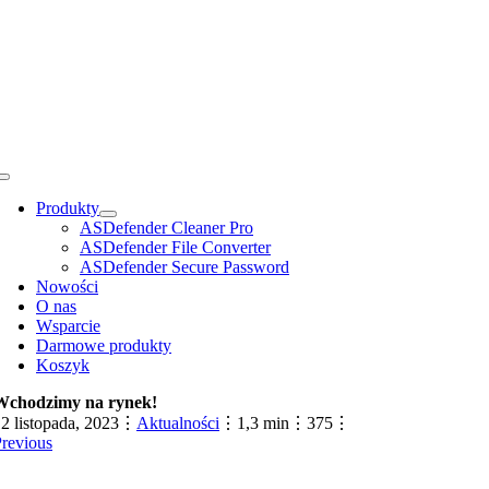
Przejdź
do
zawartości
Toggle
Navigation
Produkty
ASDefender Cleaner Pro
ASDefender File Converter
ASDefender Secure Password
Nowości
O nas
Wsparcie
Darmowe produkty
Koszyk
Wchodzimy na rynek!
2 listopada, 2023
⋮
Aktualności
⋮
1,3 min
⋮
375
⋮
revious