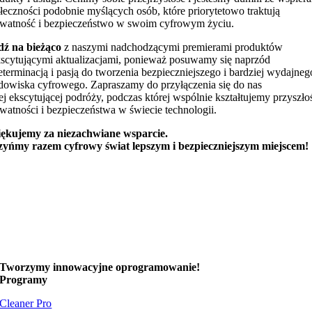
łeczności podobnie myślących osób, które priorytetowo traktują
watność i bezpieczeństwo w swoim cyfrowym życiu.
ź na bieżąco
z naszymi nadchodzącymi premierami produktów
kscytującymi aktualizacjami, ponieważ posuwamy się naprzód
eterminacją i pasją do tworzenia bezpieczniejszego i bardziej wydajneg
dowiska cyfrowego. Zapraszamy do przyłączenia się do nas
ej ekscytującej podróży, podczas której wspólnie kształtujemy przyszło
watności i bezpieczeństwa w świecie technologii.
ękujemy za niezachwiane wsparcie.
yńmy razem cyfrowy świat lepszym i bezpieczniejszym miejscem!
Tworzymy
innowacyjne oprogramowanie!
Programy
Cleaner Pro