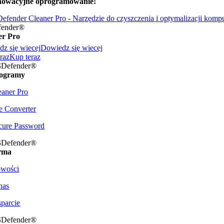
nowacyjne oprogramowanie!
fender®
er Pro
z się wiecej
Dowiedz się wiecej
raz
Kup teraz
S
Defender®
ogramy
eaner Pro
le Converter
cure Password
S
Defender®
rma
wości
nas
parcie
S
Defender®