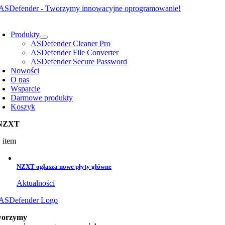
Przejdź
do
oggle
zawartości
avigation
Produkty
ASDefender Cleaner Pro
ASDefender File Converter
ASDefender Secure Password
Nowości
O nas
Wsparcie
Darmowe produkty
Koszyk
NZXT
 item
NZXT ogłasza nowe płyty główne
Aktualności
orzymy