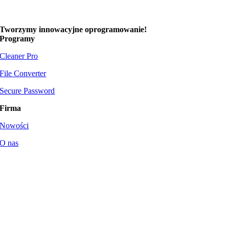
Tworzymy
innowacyjne oprogramowanie!
Programy
Cleaner Pro
File Converter
Secure Password
Firma
Nowości
O nas
Wsparcie
Regulamin
|
Informacja prawna
|
Polityka prywatności
© 2023-
2026
ASDefender®
. Wszystkie prawa zastrzeżone.
Projekt i realizacja:
SeydaStudio.pl
.
Page load link