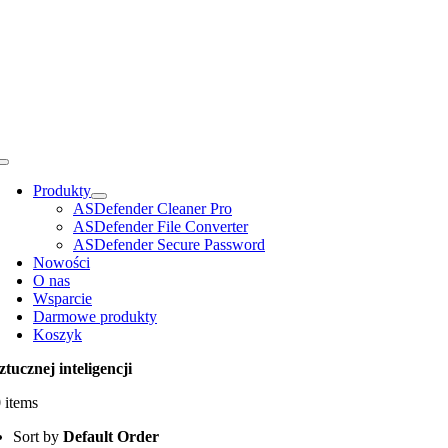
Przejdź
do
zawartości
Toggle
Navigation
Produkty
ASDefender Cleaner Pro
ASDefender File Converter
ASDefender Secure Password
Nowości
O nas
Wsparcie
Darmowe produkty
Koszyk
ztucznej inteligencji
 items
Sort by
Default Order