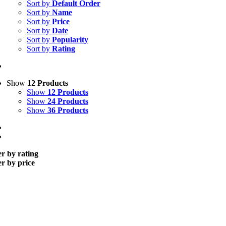
Sort by
Default Order
Sort by
Name
Sort by
Price
Sort by
Date
Sort by
Popularity
Sort by
Rating
Show
12 Products
Show
12 Products
Show
24 Products
Show
36 Products
er by rating
er by price