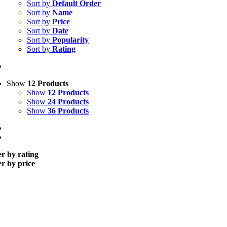
Sort by
Default Order
Sort by
Name
Sort by
Price
Sort by
Date
Sort by
Popularity
Sort by
Rating
Show
12 Products
Show
12 Products
Show
24 Products
Show
36 Products
er by rating
er by price