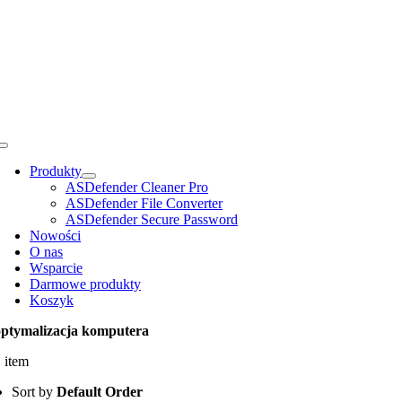
Przejdź
do
zawartości
Toggle
Navigation
Produkty
ASDefender Cleaner Pro
ASDefender File Converter
ASDefender Secure Password
Nowości
O nas
Wsparcie
Darmowe produkty
Koszyk
optymalizacja komputera
 item
Sort by
Default Order