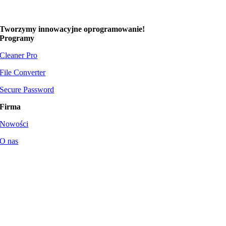
Tworzymy
innowacyjne oprogramowanie!
Programy
Cleaner Pro
File Converter
Secure Password
Firma
Nowości
O nas
Wsparcie
Regulamin
|
Informacja prawna
|
Polityka prywatności
© 2023-
2026
ASDefender®
. Wszystkie prawa zastrzeżone.
Projekt i realizacja:
SeydaStudio.pl
.
Page load link