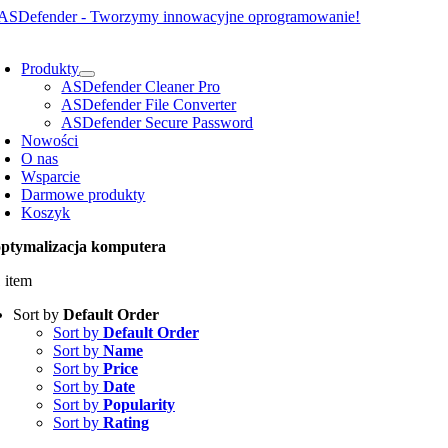
Przejdź
do
oggle
zawartości
avigation
Produkty
ASDefender Cleaner Pro
ASDefender File Converter
ASDefender Secure Password
Nowości
O nas
Wsparcie
Darmowe produkty
Koszyk
optymalizacja komputera
 item
Sort by
Default Order
Sort by
Default Order
Sort by
Name
Sort by
Price
Sort by
Date
Sort by
Popularity
Sort by
Rating