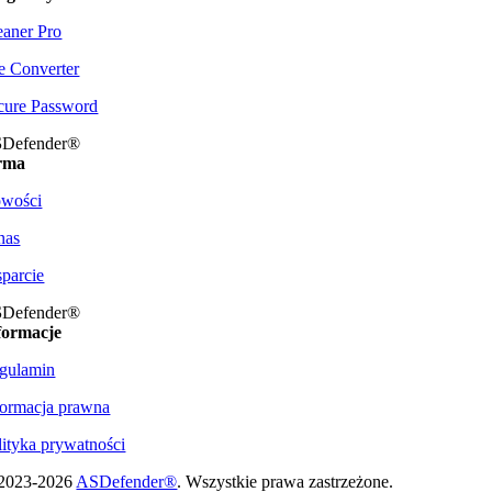
eaner Pro
le Converter
cure Password
S
Defender®
rma
wości
nas
parcie
S
Defender®
formacje
gulamin
formacja prawna
lityka prywatności
2023-
2026
ASDefender®
. Wszystkie prawa zastrzeżone.