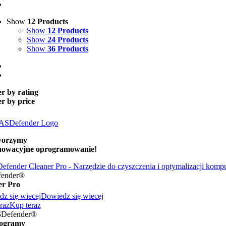
Show
12 Products
Show
12 Products
Show
24 Products
Show
36 Products
er by rating
er by price
orzymy
nowacyjne oprogramowanie!
fender®
er Pro
z się wiecej
Dowiedz się wiecej
raz
Kup teraz
S
Defender®
ogramy