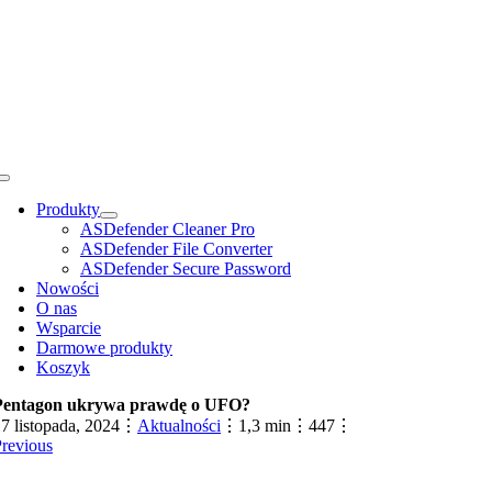
Przejdź
do
zawartości
Toggle
Navigation
Produkty
ASDefender Cleaner Pro
ASDefender File Converter
ASDefender Secure Password
Nowości
O nas
Wsparcie
Darmowe produkty
Koszyk
Pentagon ukrywa prawdę o UFO?
7 listopada, 2024
⋮
Aktualności
⋮
1,3 min
⋮
447
⋮
revious