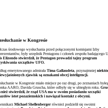
zesłuchanie w Kongresie
czas środowego wysłuchania przed połączonymi komisjami Izby
rezentantów, były urzędnik Pentagonu i członek zespołu badającego
s Elizondo
stwierdził, że Pentagon prowadzi tajny program
zyskiwania szczątków UFO.
dług emerytowanego admirała
Tima Gallaudeta
, przynajmniej
niektó
iewyjaśnionych zjawisk są oznakami obcej inteligencji.
łuchanie w Kongresie miało miejsce po raz drugi, po zeznaniach byłe
onka AARO, Davida Gruscha, które odbyły się w ubiegłym roku.
Gru
nież stwierdził, że rząd USA ma w swoim posiadaniu szczątki
azdów istot pozaziemskich i nawiązał kontakt z obcymi.
iennikarz
Michael Shellenberger
również podzielił się swoimi