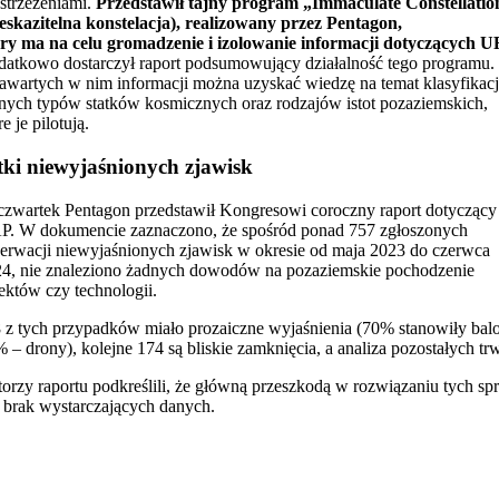
strzeżeniami.
Przedstawił tajny program „Immaculate Constellatio
eskazitelna konstelacja), realizowany przez Pentagon,
ry ma na celu gromadzenie i izolowanie informacji dotyczących U
atkowo dostarczył raport podsumowujący działalność tego programu.
awartych w nim informacji można uzyskać wiedzę na temat klasyfikacj
nych typów statków kosmicznych oraz rodzajów istot pozaziemskich,
re je pilotują.
tki niewyjaśnionych zjawisk
zwartek Pentagon przedstawił Kongresowi coroczny raport dotyczący
. W dokumencie zaznaczono, że spośród ponad 757 zgłoszonych
erwacji niewyjaśnionych zjawisk w okresie od maja 2023 do czerwca
4, nie znaleziono żadnych dowodów na pozaziemskie pochodzenie
ektów czy technologii.
 z tych przypadków miało prozaiczne wyjaśnienia (70% stanowiły bal
 – drony), kolejne 174 są bliskie zamknięcia, a analiza pozostałych tr
orzy raportu podkreślili, że główną przeszkodą w rozwiązaniu tych sp
t brak wystarczających danych.