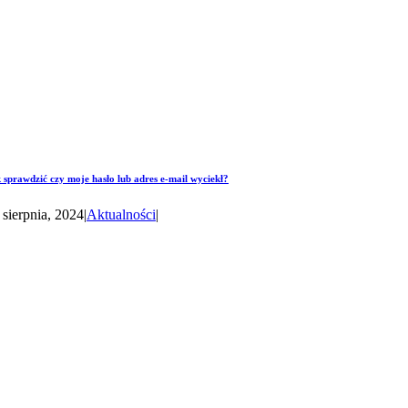
 sprawdzić czy moje hasło lub adres e-mail wyciekł?
 sierpnia, 2024
|
Aktualności
|