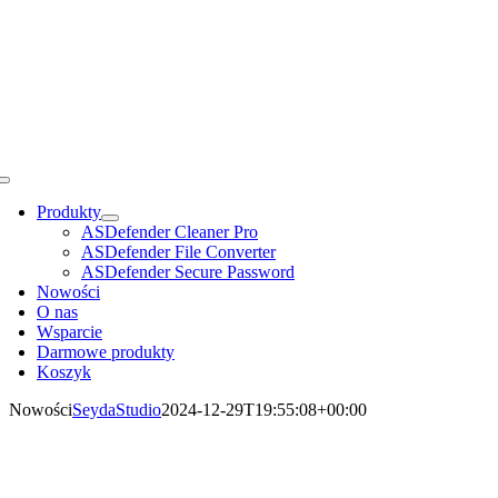
Przejdź
do
zawartości
Toggle
Navigation
Produkty
ASDefender Cleaner Pro
ASDefender File Converter
ASDefender Secure Password
Nowości
O nas
Wsparcie
Darmowe produkty
Koszyk
Nowości
SeydaStudio
2024-12-29T19:55:08+00:00