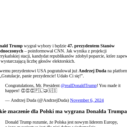
nald Trump
wygrał wybory i będzie
47. prezydentem Stanów
ednoczonych
– poinformował CNN. Jak wynika z projekcji
rykańskiej stacji, kandydat republikanów zdobył poparcie, które zape
wystarczającą liczbę głosów elektorskich.
wemu prezydentowi USA pogratulował już
Andrzej Duda
na platfor
„Gratulacje, panie prezydencie! Udało Ci się!”.
Congratulations, Mr. President
@realDonaldTrump
! You made it
happen! 👏👏👏🇵🇱🤝🇺🇸
— Andrzej Duda (@AndrzejDuda)
November 6, 2024
kie znaczenie dla Polski ma wygrana Donalda Trump
Donald Trump rozumie, że Polska jest nowym liderem Europy,