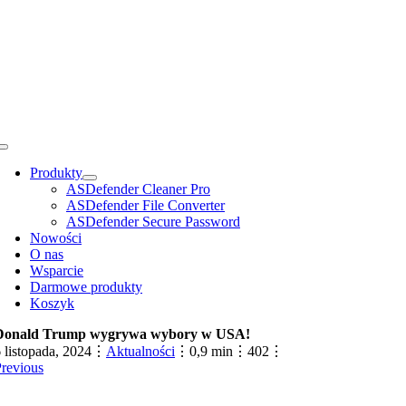
Przejdź
do
zawartości
Toggle
Navigation
Produkty
ASDefender Cleaner Pro
ASDefender File Converter
ASDefender Secure Password
Nowości
O nas
Wsparcie
Darmowe produkty
Koszyk
Donald Trump wygrywa wybory w USA!
 listopada, 2024
⋮
Aktualności
⋮
0,9 min
⋮
402
⋮
revious